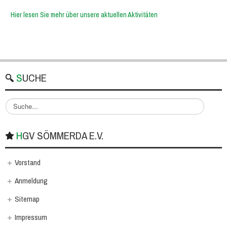
Hier lesen Sie mehr über unsere aktuellen Aktivitäten
SUCHE
S
u
c
HGV SÖMMERDA E.V.
h
e
n
Vorstand
.
.
Anmeldung
.
Sitemap
Impressum