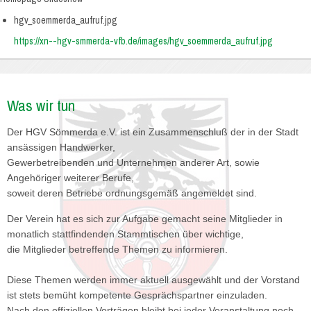
hgv_soemmerda_aufruf.jpg
https://xn--hgv-smmerda-vfb.de/images/hgv_soemmerda_aufruf.jpg
Was wir tun
Der HGV Sömmerda e.V. ist ein Zusammenschluß der in der Stadt
ansässigen Handwerker,
Gewerbetreibenden und Unternehmen anderer Art, sowie
Angehöriger weiterer Berufe,
soweit deren Betriebe ordnungsgemäß angemeldet sind.
Der Verein hat es sich zur Aufgabe gemacht seine Mitglieder in
monatlich stattfindenden Stammtischen über wichtige,
die Mitglieder betreffende Themen zu informieren.
Diese Themen werden immer aktuell ausgewählt und der Vorstand
ist stets bemüht kompetente Gesprächspartner einzuladen.
Nach den offiziellen Vorträgen bleibt bei jeder Veranstaltung noch